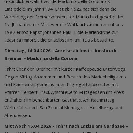
urkundlich erwähnt wurde Madonna della Corona als
Einsiedelei im Jahr 1194. Erst ab 1522 hat sich dann die
Verehrung der Schmerzensmutter Maria durchgesetzt. Im
17. Jh. bauten die Malteser die Wallfahrtskirche erneut aus.
1982 erhob Papst Johannes Paul II. die Marienkirche zur
„Basilica minore“, die er selbst im Jahr 1988 besuchte.
Dienstag, 14.04.2026 - Anreise ab Imst – Innsbruck –
Brenner – Madonna della Corona
Fahrt über den Brenner mit kurzer Kaffeepause unterwegs.
Gegen Mittag Ankommen und Besuch des Marienheiligtums
und Feier eines gemeinsamen Pilgergottesdienstes mit
Pfarrer Herbert Traxl. Anschließend Mittagessen (im Preis
enthalten) im benachbarten Gasthaus. Am Nachmittag
Weiterfahrt nach San Zeno al Montagna – Hotelbezug und
Abendessen.
Mittwoch 15.04.2026 - Fahrt nach Lazise am Gardasee –