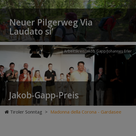
Neuer Pilgerweg Via
Laudato si’
Arbeitskreis Jakob Gapp/Johannes Erler
Jakob-Gapp-Preis
Tiroler Sonntag
>
Madonna della Corona - Gardasee