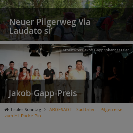
Neuer Pilgerweg Via
Laudato si’
Arbeitskreis Jakob Gapp/Johannes Erler
Jakob-Gapp-Preis
Tiroler Sonntag
>
ABGESAGT - Süditalien – Pilgerreise
zum Hl. Padre Pio