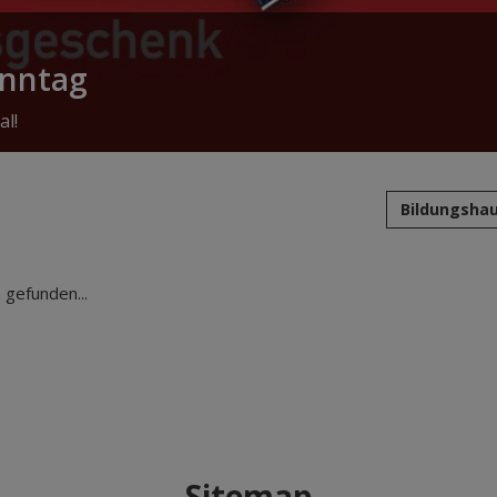
onntag
al!
Bildungshau
gefunden...
Sitemap