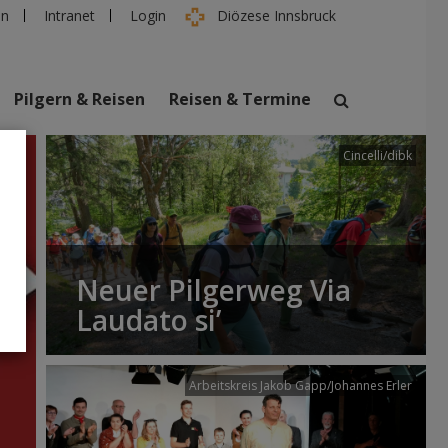
en
Intranet
Login
Diözese Innsbruck
Pilgern & Reisen
Reisen & Termine
Cincelli/dibk
suchen
taltungen
Personen
Neuer Pilgerweg Via
Laudato si’
Arbeitskreis Jakob Gapp/Johannes Erler