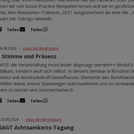
nen wir von Good-Practice Beispielen lernen und sie im (professi
la, Anti-Rassismus-Trainerin, 2021 ausgezeichnet als eine der 
sam mit Tebogo Nimindé-
Teilen
Teilen
19.06.2026
|
Haus der Begegnung
 Stimme und Präsenz
IS: die Veranstaltung muss leider abgesagt werden++ Modul 6 
likum, sondern auch sich selbst. In diesem Seminar erforschen
äsenz und Ausdruckskraft beeinflussen. Elemente des Butohtanz
 helfen dabei, innere Spannungen wahrzunehmen und zu verwandeln
tem zu nutzen und Unsicherheiten b
Teilen
Teilen
 20.06.2026
|
Haus der Begegnung
SAGT Achtsamkeits-Tagung