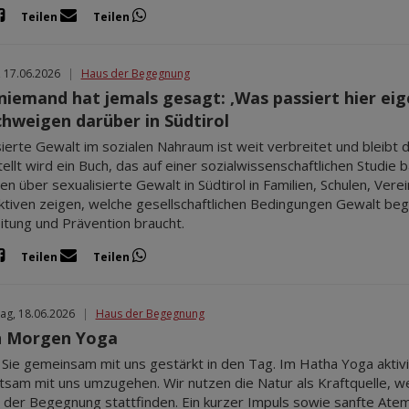
Teilen
Teilen
, 17.06.2026
|
Haus der Begegnung
niemand hat jemals gesagt: ‚Was passiert hier eige
chweigen darüber in Südtirol
sierte Gewalt im sozialen Nahraum ist weit verbreitet und bleibt 
ellt wird ein Buch, das auf einer sozialwissenschaftlichen Studie 
n über sexualisierte Gewalt in Südtirol in Familien, Schulen, Vere
tiven zeigen, welche gesellschaftlichen Bedingungen Gewalt beg
itung und Prävention braucht.
Teilen
Teilen
ag, 18.06.2026
|
Haus der Begegnung
n Morgen Yoga
 Sie gemeinsam mit uns gestärkt in den Tag. Im Hatha Yoga aktiv
tsam mit uns umzugehen. Wir nutzen die Natur als Kraftquelle, we
der Begegnung stattfinden. Ein kurzer Impuls sowie sanfte Ate