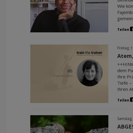
Wie kön
Fajembo
gemein
Teilen
Freitag, 
Atem,
++HINWE
dem Pub
Ihre Pr
Tiefe –
Ihren A
Teilen
Samstag,
ABGE