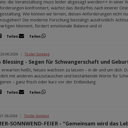
is: die Veranstaltung muss leider abgesagt werden++ In einer Welt
orderungen konfrontiert, wächst das Bedürfnis nach innerer Orie
estaltung. Wie können wir lernen, diesen Anforderungen nicht nur
mzugehen? Die moderne Forschung bestätigt ausdrücklich: Achtsa
rtigen Moment, fördert emotionale Balance und st
Teilen
Teilen
 20.06.2026
|
Tiroler Sonntag
Blessing - Segen für Schwangerschaft und Gebur
d erwarten heißt, Neues wachsen zu lassen – in dir und um dich. D
 dich mit anderen auszutauschen und bestärkende Worte für Sch
eren – ganz frisch oder kurz vor der Entbindung
Teilen
Teilen
 21.06.2026
|
Tiroler Sonntag
R-SONNWEND-FEIER - "Gemeinsam wird das Leb