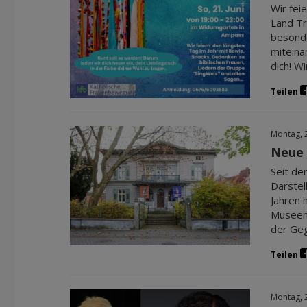
Wir fei
Land Tr
besonde
miteina
dich! Wi
Teilen
Montag, 
Neue 
Seit de
Darstel
Jahren 
Museen 
der Geg
Teilen
Montag, 