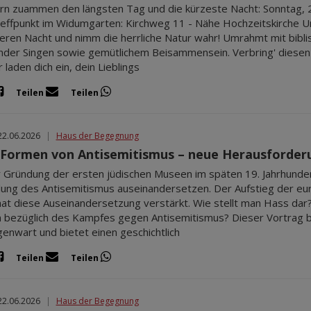
ern zuammen den längsten Tag und die kürzeste Nacht: Sonntag, 21
effpunkt im Widumgarten: Kirchweg 11 - Nähe Hochzeitskirche U
ren Nacht und nimm die herrliche Natur wahr! Umrahmt mit bibli
nder Singen sowie gemütlichem Beisammensein. Verbring' diesen 
r laden dich ein, dein Lieblings
Teilen
Teilen
22.06.2026
|
Haus der Begegnung
Formen von Antisemitismus – neue Herausforder
r Gründung der ersten jüdischen Museen im späten 19. Jahrhunde
lung des Antisemitismus auseinandersetzen. Der Aufstieg der eu
hat diese Auseinandersetzung verstärkt. Wie stellt man Hass dar? 
bezüglich des Kampfes gegen Antisemitismus? Dieser Vortrag be
enwart und bietet einen geschichtlich
Teilen
Teilen
22.06.2026
|
Haus der Begegnung