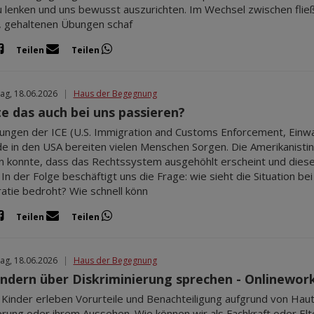
u lenken und uns bewusst auszurichten. Im Wechsel zwischen fli
, gehaltenen Übungen schaf
Teilen
Teilen
ag, 18.06.2026
|
Haus der Begegnung
e das auch bei uns passieren?
ungen der ICE (U.S. Immigration and Customs Enforcement, Einwa
e in den USA bereiten vielen Menschen Sorgen. Die Amerikanistin 
konnte, dass das Rechtssystem ausgehöhlt erscheint und dieser
. In der Folge beschäftigt uns die Frage: wie sieht die Situation be
tie bedroht? Wie schnell könn
Teilen
Teilen
ag, 18.06.2026
|
Haus der Begegnung
indern über Diskriminierung sprechen - Onlinewor
 Kinder erleben Vorurteile und Benachteiligung aufgrund von Hautf
rung oder ihrem Aussehen. Wie können wir als Fachkraft oder Elt