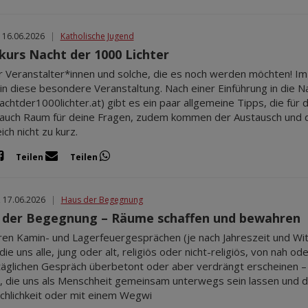
 16.06.2026
|
Katholische Jugend
kurs Nacht der 1000 Lichter
ür Veranstalter*innen und solche, die es noch werden möchten! Im
k in diese besondere Veranstaltung. Nach einer Einführung in die N
chtder1000lichter.at) gibt es ein paar allgemeine Tipps, die für d
 auch Raum für deine Fragen, zudem kommen der Austausch und d
ch nicht zu kurz.
Teilen
Teilen
, 17.06.2026
|
Haus der Begegnung
 der Begegnung – Räume schaffen und bewahren
ren Kamin- und Lagerfeuergesprächen (je nach Jahreszeit und 
ie uns alle, jung oder alt, religiös oder nicht-religiös, von nah o
täglichen Gespräch überbetont oder aber verdrängt erscheinen – d
, die uns als Menschheit gemeinsam unterwegs sein lassen und den
chlichkeit oder mit einem Wegwi