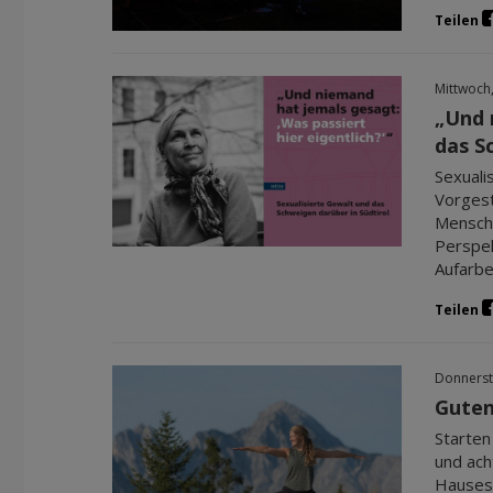
Teilen
Mittwoch
„Und 
das S
Sexuali
Vorgest
Mensche
Perspek
Aufarbe
Teilen
Donnerst
Gute
Starten
und ach
Hauses 