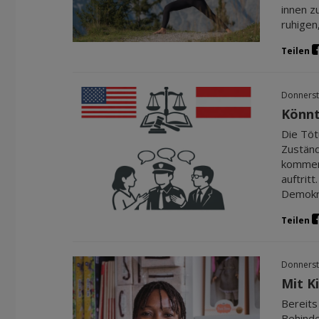
innen z
ruhigen
Teilen
Donnerst
Könnt
Die Töt
Zuständ
kommen 
auftritt
Demokra
Teilen
Donnerst
Mit K
Bereits
Behinde