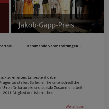
Jakob-Gapp-Preis
 Portale
Kommende Veranstaltungen
Aug 2026
Sep 2026
Okt 2026
ruck zu erhalten. Es besteht dabei
Nov 2026
agen zu stellen. So lernen Sie unterschiedliche
Union für kulturelle und soziale Zusammenarbeit,
Dez 2026
t 2011 Mitglied der Islamischen
Jan 2027
Feb 2027
Weiterlesen
Mär 2027