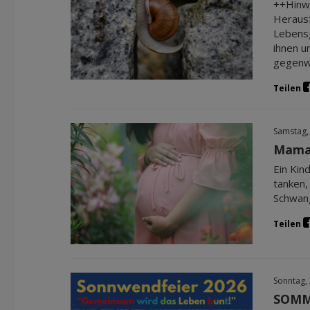
++Hinwe
Herausf
Lebensg
ihnen u
gegenwä
Teilen
Samstag,
Mama 
Ein Kin
tanken,
Schwang
Teilen
Sonntag,
SOMME