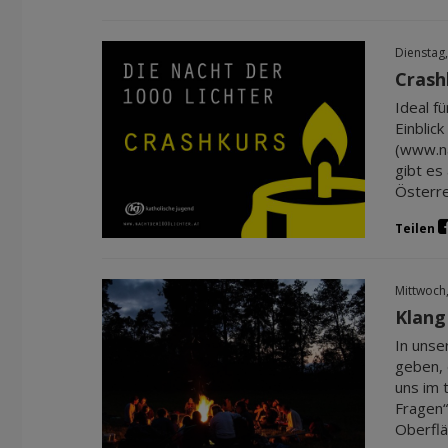
Dienstag,
Crash
Ideal f
Einblic
(www.na
gibt es
Österrei
Teilen
Mittwoch
Klang
In unse
geben, d
uns im 
Fragen“
Oberflä