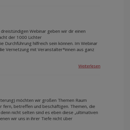
Apr 2027
Mai 2027
Jun 2027
Jul 2027
 dreistündigen Webinar geben wir dir einen
acht der 1000 Lichter
ie Durchführung hilfreich sein können. Im Webinar
ie Vernetzung mit Veranstalter*innen aus ganz
Weiterlesen
Witterung) möchten wir großen Themen Raum
der fern, betreffen und beschäftigen. Themen, die
enn nicht selten sind es eben diese „ultimativen
en wir uns in ihrer Tiefe nicht über