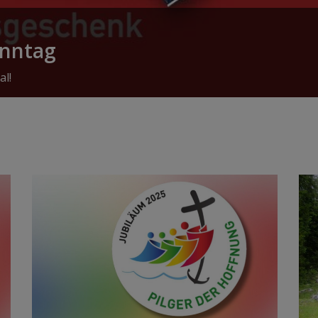
onntag
al!