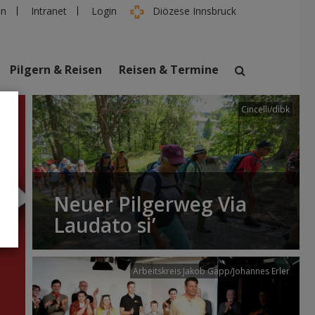
en
Intranet
Login
Diözese Innsbruck
Pilgern & Reisen
Reisen & Termine
Cincelli/dibk
suchen
taltungen
Personen
Neuer Pilgerweg Via
Laudato si’
Arbeitskreis Jakob Gapp/Johannes Erler