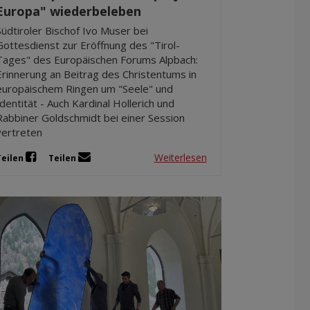
Europa" wiederbeleben
Südtiroler Bischof Ivo Muser bei
Gottesdienst zur Eröffnung des "Tirol-
Tages" des Europäischen Forums Alpbach:
Erinnerung an Beitrag des Christentums in
europäischem Ringen um "Seele" und
Identität - Auch Kardinal Hollerich und
Rabbiner Goldschmidt bei einer Session
vertreten
Weiterlesen
Teilen
Teilen